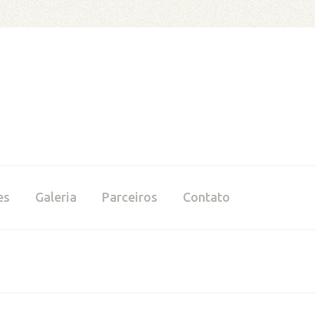
 Jersey
Jose Altuve Jersey
Shohei Ohtani Jerse
es
Galeria
Parceiros
Contato