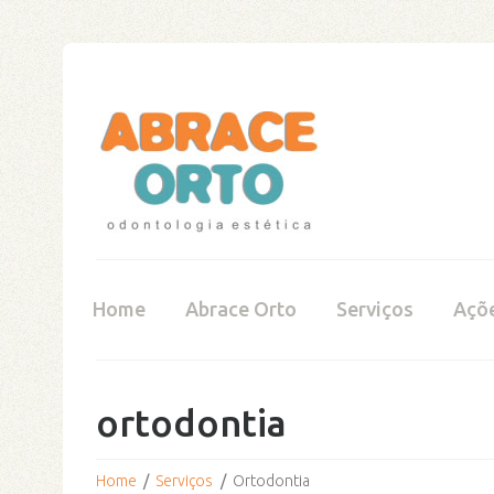
ox Jersey
Clayton Kershaw Jersey
Miami Marlins
Home
Abrace Orto
Serviços
Açõ
ortodontia
Home
Serviços
Ortodontia