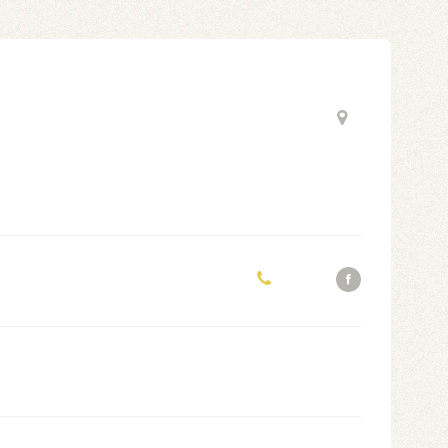
y
Philadelphia Phillies Jersey
Mike Trout Jersey